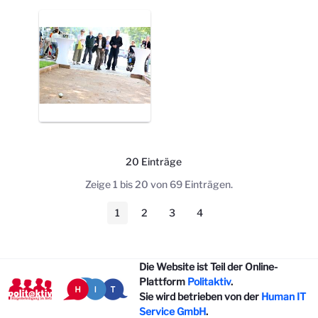
20 Einträge
Pro Seite
Zeige 1 bis 20 von 69 Einträgen.
1
2
3
4
Seite
Seite
Seite
Seite
Die Website ist Teil der Online-
Plattform
Politaktiv
.
Sie wird betrieben von der
Human IT
Service GmbH
.