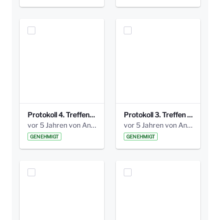
Protokoll 4. Treffen_20141113 AG Bismarckplatz.pdf
Protokoll 3. Treffen 20141016 AG Bismarckplatz.pdf
vor 5 Jahren von Anni Schlumberger
vor 5 Jahren von Anni Schlumberger
GENEHMIGT
GENEHMIGT