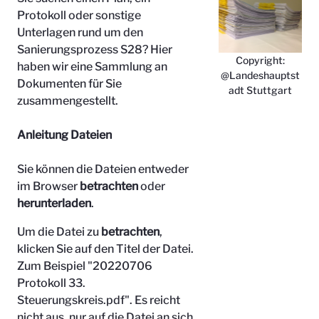
Protokoll oder sonstige
Unterlagen rund um den
Sanierungsprozess S28? Hier
Copyright:
haben wir eine Sammlung an
@Landeshauptst
Dokumenten für Sie
adt Stuttgart
zusammengestellt.
Anleitung Dateien
Sie können die Dateien entweder
im Browser
betrachten
oder
herunterladen
.
Um die Datei zu
betrachten
,
klicken Sie auf den Titel der Datei.
Zum Beispiel "
20220706
Protokoll 33.
Steuerungskreis.pdf". Es reicht
nicht aus, nur auf die Datei an sich