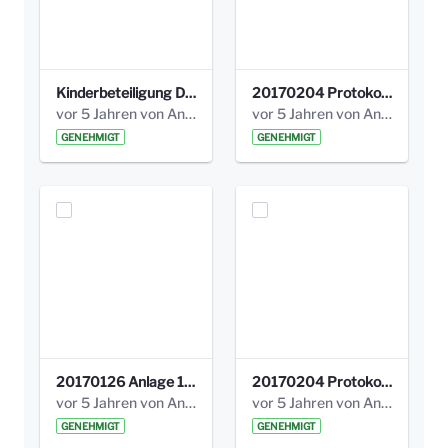
Kinderbeteiligung Dez. 17 _Abstimmung Klettergerüst.pdf
20170204 Protokoll Workshop 2 Promenade Schloßstraße (1).pdf
vor 5 Jahren von Anni Schlumberger
vor 5 Jahren von Anni Schlumberger
GENEHMIGT
GENEHMIGT
20170126 Anlage 1_Kinderbeteiligung_Olga_Areal_Auswertung.pdf
20170204 Protokoll Workshop 2 Promenade Schloßstraße .pdf
vor 5 Jahren von Anni Schlumberger
vor 5 Jahren von Anni Schlumberger
GENEHMIGT
GENEHMIGT