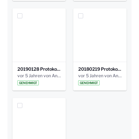
20190128 Protokoll der Projektgruppe Olgäle.pdf
20180219 Protokoll der Projektgruppe Olgaele2012.pdf
vor 5 Jahren von Anni Schlumberger
vor 5 Jahren von Anni Schlumberger
GENEHMIGT
GENEHMIGT