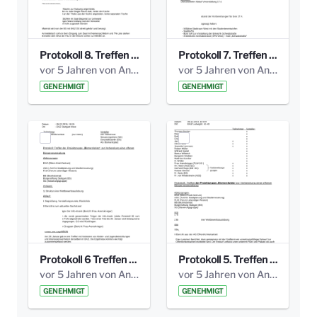
Protokoll 8. Treffen 20150330 AG Bismarckplatz.pdf
Protokoll 7. Treffen 20150308 AG Bismarckplatz.pdf
vor 5 Jahren von Anni Schlumberger
vor 5 Jahren von Anni Schlumberger
GENEHMIGT
GENEHMIGT
Protokoll 6 Treffen 20150205 AG Bismarckplatz.pdf
Protokoll 5. Treffen 20141208 AG Bismarkplatz.pdf
vor 5 Jahren von Anni Schlumberger
vor 5 Jahren von Anni Schlumberger
GENEHMIGT
GENEHMIGT