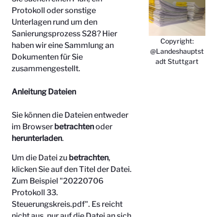
Protokoll oder sonstige
Unterlagen rund um den
Sanierungsprozess S28? Hier
Copyright:
haben wir eine Sammlung an
@Landeshauptst
Dokumenten für Sie
adt Stuttgart
zusammengestellt.
Anleitung Dateien
Sie können die Dateien entweder
im Browser
betrachten
oder
herunterladen
.
Um die Datei zu
betrachten
,
klicken Sie auf den Titel der Datei.
Zum Beispiel "
20220706
Protokoll 33.
Steuerungskreis.pdf". Es reicht
nicht aus, nur auf die Datei an sich