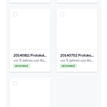
20140811 Protokoll Park am Gesundheitsamt 02.pdf
20140702 Protokoll Park am Gesundheitsam 01.pdf
vor 5 Jahren von Anni Schlumberger
vor 5 Jahren von Anni Schlumberger
GENEHMIGT
GENEHMIGT