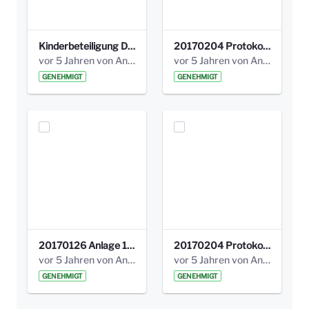
Kinderbeteiligung Dez. 17 _Abstimmung Klettergerüst.pdf
20170204 Protokoll Workshop 2 Promenade Schloßstraße (1).pdf
vor 5 Jahren von Anni Schlumberger
vor 5 Jahren von Anni Schlumberger
GENEHMIGT
GENEHMIGT
20170126 Anlage 1_Kinderbeteiligung_Olga_Areal_Auswertung.pdf
20170204 Protokoll Workshop 2 Promenade Schloßstraße .pdf
vor 5 Jahren von Anni Schlumberger
vor 5 Jahren von Anni Schlumberger
GENEHMIGT
GENEHMIGT