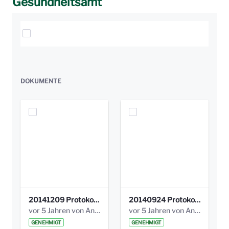
Gesundheitsamt
Elemente auswählen
DOKUMENTE
20141209 Protokoll Park am Gesundheitsamt 04.pdf
20140924 Protokoll Park am Gesundheitsamt 03.pdf
vor 5 Jahren von Anni Schlumberger
vor 5 Jahren von Anni Schlumberger
GENEHMIGT
GENEHMIGT