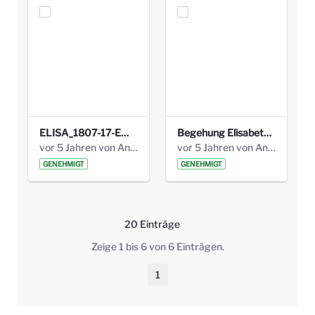
ELISA_1807-17-EW_BEZIRK-kl_compressed.pdf
Begehung Elisabethenanlage 1.8.17_Protokoll .pdf
vor 5 Jahren von Anni Schlumberger
vor 5 Jahren von Anni Schlumberger
GENEHMIGT
GENEHMIGT
20 Einträge
Pro Seite
Zeige 1 bis 6 von 6 Einträgen.
1
Seite