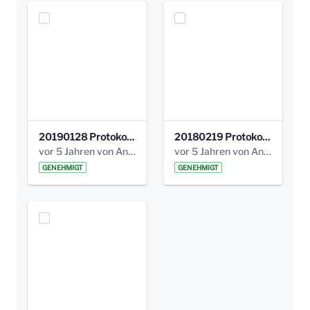
20190128 Protokoll der Projektgruppe Olgäle.pdf
20180219 Protokoll der Projektgruppe Olgaele2012.pdf
vor 5 Jahren von Anni Schlumberger
vor 5 Jahren von Anni Schlumberger
GENEHMIGT
GENEHMIGT