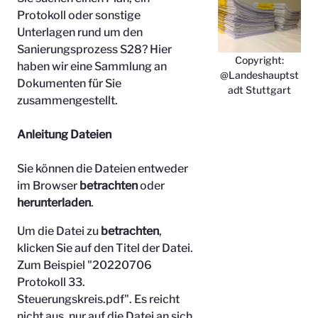
Protokoll oder sonstige
Unterlagen rund um den
Sanierungsprozess S28? Hier
Copyright:
haben wir eine Sammlung an
@Landeshauptst
Dokumenten für Sie
adt Stuttgart
zusammengestellt.
Anleitung Dateien
Sie können die Dateien entweder
im Browser
betrachten
oder
herunterladen
.
Um die Datei zu
betrachten
,
klicken Sie auf den Titel der Datei.
Zum Beispiel "
20220706
Protokoll 33.
Steuerungskreis.pdf". Es reicht
nicht aus, nur auf die Datei an sich