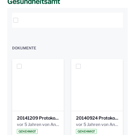
Gesundheitsamt
Elemente auswählen
DOKUMENTE
20141209 Protokoll Park am Gesundheitsamt 04.pdf
20140924 Protokoll Park am Gesundheitsamt 03.pdf
vor 5 Jahren von Anni Schlumberger
vor 5 Jahren von Anni Schlumberger
GENEHMIGT
GENEHMIGT