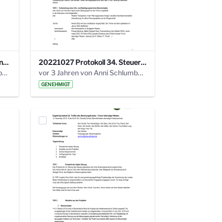
220113 Protokoll 32. Steuerungskreis.pdf
20221027 Protokoll 34. Steuerungskreis.pdf
vor 2 Jahren von Anni Schlumberger
vor 3 Jahren von Anni Schlumberger
GENEHMIGT