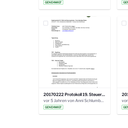
GENEHMIGT
GE
20170222 Protokoll 19. Steuerungskreis.pdf
vor 5 Jahren von Anni Schlumberger
GENEHMIGT
GE