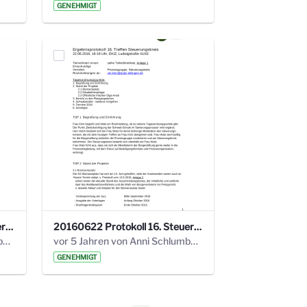
GENEHMIGT
20160928 Protokoll 17. Steuerungskreis.pdf
20160622 Protokoll 16. Steuerungskreis.pdf
vor 5 Jahren von Anni Schlumberger
vor 5 Jahren von Anni Schlumberger
GENEHMIGT