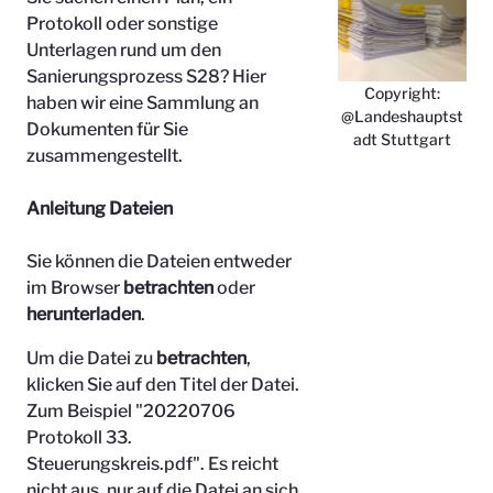
Protokoll oder sonstige
Unterlagen rund um den
Sanierungsprozess S28? Hier
Copyright:
haben wir eine Sammlung an
@Landeshauptst
Dokumenten für Sie
adt Stuttgart
zusammengestellt.
Anleitung Dateien
Sie können die Dateien entweder
im Browser
betrachten
oder
herunterladen
.
Um die Datei zu
betrachten
,
klicken Sie auf den Titel der Datei.
Zum Beispiel "
20220706
Protokoll 33.
Steuerungskreis.pdf". Es reicht
nicht aus, nur auf die Datei an sich