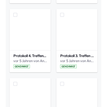
Protokoll 4. Treffen_20141113 AG Bismarckplatz.pdf
Protokoll 3. Treffen 20141016 AG Bismarckplatz.pdf
vor 5 Jahren von Anni Schlumberger
vor 5 Jahren von Anni Schlumberger
GENEHMIGT
GENEHMIGT