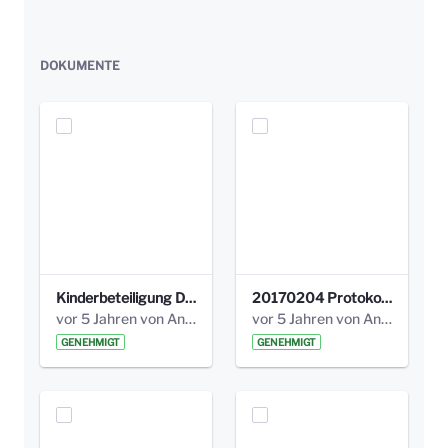
DOKUMENTE
Kinderbeteiligung Dez. 17 _Abstimmung Klettergerüst.pdf
20170204 Protokoll Workshop 2 Promenade Schloßstraße (1).pdf
vor 5 Jahren von Anni Schlumberger
vor 5 Jahren von Anni Schlumberger
GENEHMIGT
GENEHMIGT