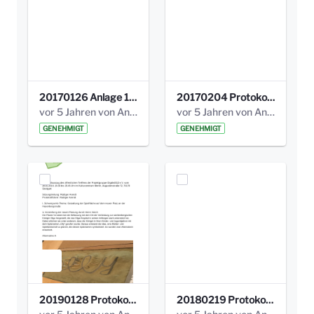
20170126 Anlage 1_Kinderbeteiligung_Olga_Areal_Auswertung.pdf
20170204 Protokoll Workshop 2 Promenade Schloßstraße .pdf
vor 5 Jahren von Anni Schlumberger
vor 5 Jahren von Anni Schlumberger
GENEHMIGT
GENEHMIGT
20190128 Protokoll der Projektgruppe Olgäle.pdf
20180219 Protokoll der Projektgruppe Olgaele2012.pdf