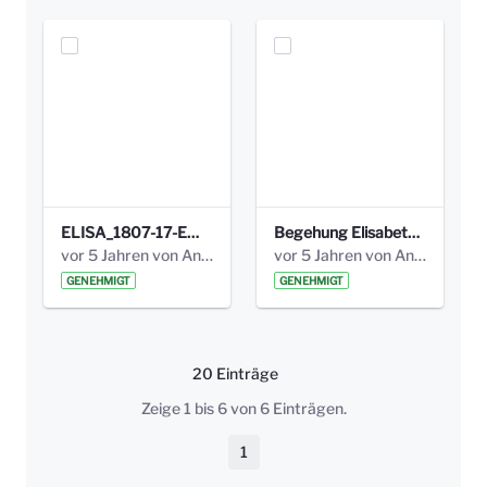
ELISA_1807-17-EW_BEZIRK-kl_compressed.pdf
Begehung Elisabethenanlage 1.8.17_Protokoll .pdf
vor 5 Jahren von Anni Schlumberger
vor 5 Jahren von Anni Schlumberger
GENEHMIGT
GENEHMIGT
20 Einträge
Pro Seite
Zeige 1 bis 6 von 6 Einträgen.
1
Seite