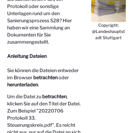
Protokoll oder sonstige
Unterlagen rund um den
Sanierungsprozess S28? Hier
Copyright:
haben wir eine Sammlung an
@Landeshauptst
Dokumenten für Sie
adt Stuttgart
zusammengestellt.
Anleitung Dateien
Sie können die Dateien entweder
im Browser
betrachten
oder
herunterladen
.
Um die Datei zu
betrachten
,
klicken Sie auf den Titel der Datei.
Zum Beispiel "
20220706
Protokoll 33.
Steuerungskreis.pdf". Es reicht
nicht aus, nur auf die Datei an sich