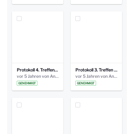
Protokoll 4. Treffen_20141113 AG Bismarckplatz.pdf
Protokoll 3. Treffen 20141016 AG Bismarckplatz.pdf
vor 5 Jahren von Anni Schlumberger
vor 5 Jahren von Anni Schlumberger
GENEHMIGT
GENEHMIGT