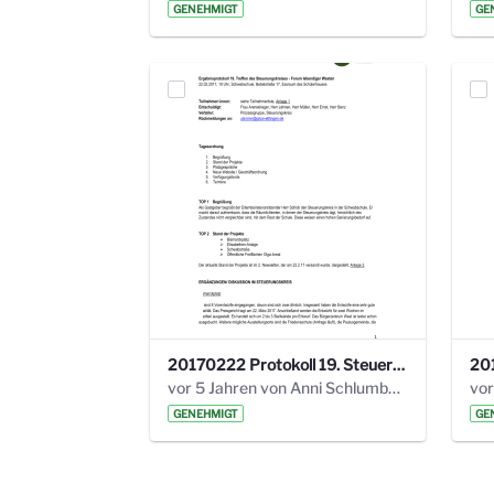
GENEHMIGT
GE
20170222 Protokoll 19. Steuerungskreis.pdf
vor 5 Jahren von Anni Schlumberger
GENEHMIGT
GE