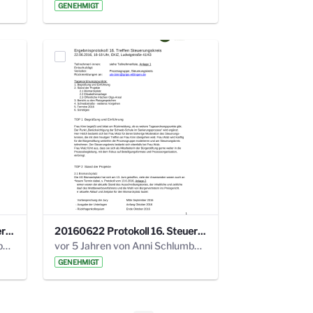
GENEHMIGT
20160928 Protokoll 17. Steuerungskreis.pdf
20160622 Protokoll 16. Steuerungskreis.pdf
vor 5 Jahren von Anni Schlumberger
vor 5 Jahren von Anni Schlumberger
GENEHMIGT