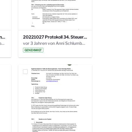
220113 Protokoll 32. Steuerungskreis.pdf
20221027 Protokoll 34. Steuerungskreis.pdf
vor 2 Jahren von Anni Schlumberger
vor 3 Jahren von Anni Schlumberger
GENEHMIGT