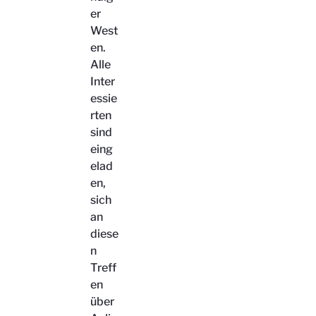
er
West
en.
Alle
Inter
essie
rten
sind
eing
elad
en,
sich
an
diese
n
Treff
en
über