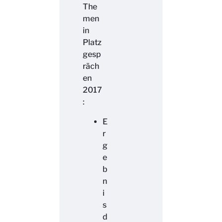
The
men
in
Platz
gesp
räch
en
2017
:
E
r
g
e
b
n
i
s
d