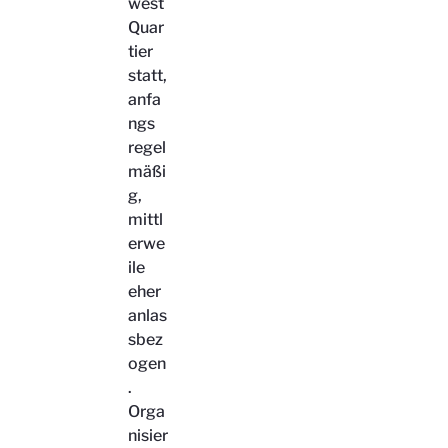
west
Quar
tier
statt,
anfa
ngs
regel
mäßi
g,
mittl
erwe
ile
eher
anlas
sbez
ogen
.
Orga
nisier