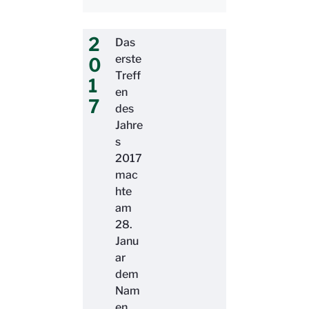
2
Das
erste
0
Treff
1
en
7
des
Jahre
s
2017
mac
hte
am
28.
Janu
ar
dem
Nam
en