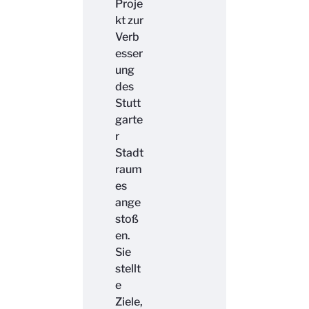
Proje
kt zur
Verb
esser
ung
des
Stutt
garte
r
Stadt
raum
es
ange
stoß
en.
Sie
stellt
e
Ziele,