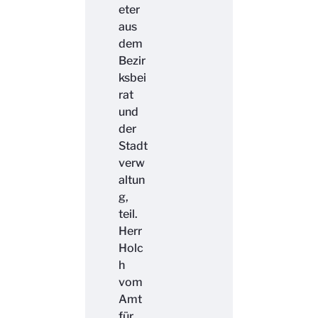
eter
aus
dem
Bezir
ksbei
rat
und
der
Stadt
verw
altun
g,
teil.
Herr
Holc
h
vom
Amt
für