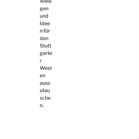
Anlie
gen
und
Idee
n für
den
Stutt
garte
r
West
en
ausz
utau
sche
n.