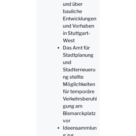
und über
bauliche
Entwicklungen
und Vorhaben
in Stuttgart-
West
Das Amt für
Stadtplanung
und
Stadterneueru
ng stellte
Möglichkeiten
für temporäre
Verkehrsberuhi
gung am
Bismarckplatz
vor
Ideensammlun
g zur