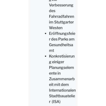
Verbesserung
des
Fahrradfahren
im Stuttgarter
Westen
Eröffnungsfeie
r des Parks am
Gesundheitsa
mt
Konkretisierun
g einiger
Planungselem
ente in
Zusammenarb
eit mit dem
Internationalen
Stadtbauatelie
r (ISA)