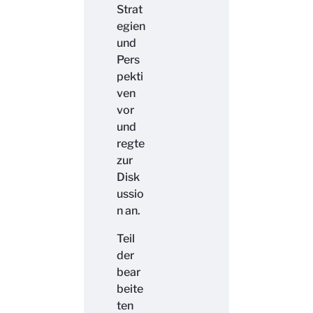
Strat
egien
und
Pers
pekti
ven
vor
und
regte
zur
Disk
ussio
n an.
Teil
der
bear
beite
ten