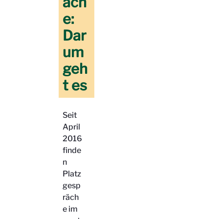
äch
e:
Dar
um
geh
t es
Seit
April
2016
finde
n
Platz
gesp
räch
e im