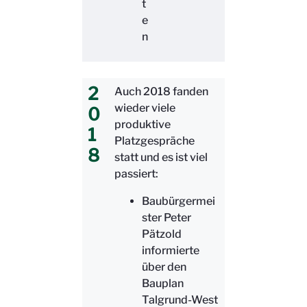
t
e
n
2
Auch 2018 fanden
wieder viele
0
produktive
1
Platzgespräche
8
statt und es ist viel
passiert:
Baubürgermei
ster Peter
Pätzold
informierte
über den
Bauplan
Talgrund-West