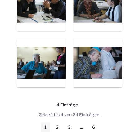
4 Einträge
Pro Seite
Zeige 1 bis 4 von 24 Einträgen.
1
2
3
...
6
Seite
Seite
Seite
Zwischenseiten
Seite