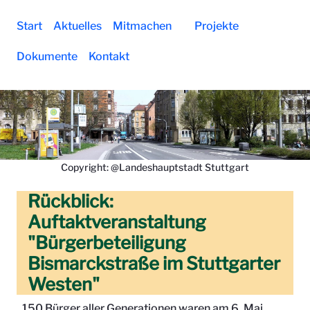
Auftaktveranstaltung - Prozessbegle
Start
Aktuelles
Mitmachen
Projekte
Dokumente
Kontakt
Copyright: @Landeshauptstadt Stuttgart
Rückblick:
Auftaktveranstaltung
"Bürgerbeteiligung
Bismarckstraße im Stuttgarter
Westen"
150 Bürger aller Generationen waren am 6. Mai