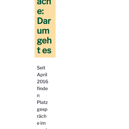
äch
e:
Dar
um
geh
t es
Seit
April
2016
finde
n
Platz
gesp
räch
e im