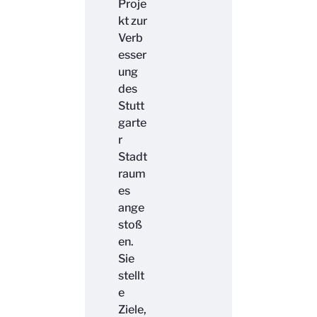
Proje
kt zur
Verb
esser
ung
des
Stutt
garte
r
Stadt
raum
es
ange
stoß
en.
Sie
stellt
e
Ziele,