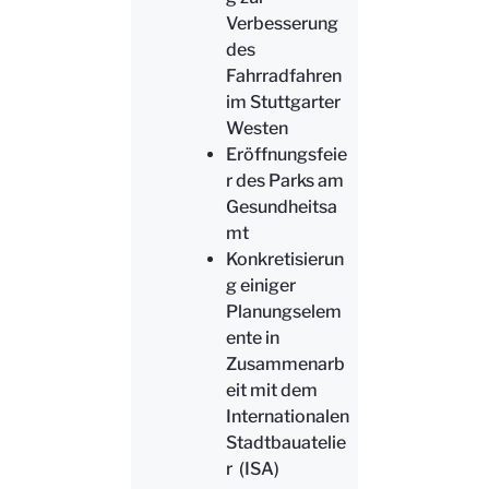
Verbesserung
des
Fahrradfahren
im Stuttgarter
Westen
Eröffnungsfeie
r des Parks am
Gesundheitsa
mt
Konkretisierun
g einiger
Planungselem
ente in
Zusammenarb
eit mit dem
Internationalen
Stadtbauatelie
r (ISA)