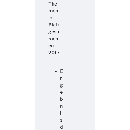
The
men
in
Platz
gesp
räch
en
2017
:
E
r
g
e
b
n
i
s
d