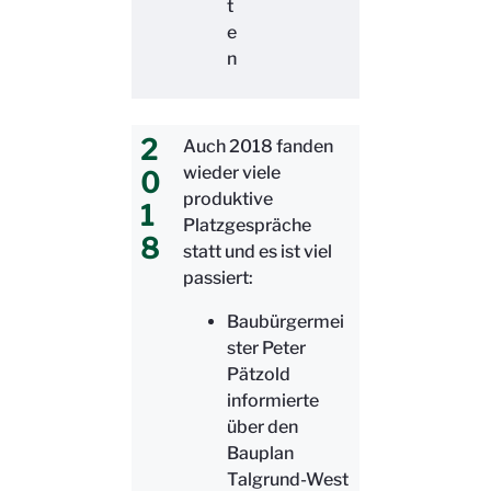
t
e
n
2
Auch 2018 fanden
wieder viele
0
produktive
1
Platzgespräche
8
statt und es ist viel
passiert:
Baubürgermei
ster Peter
Pätzold
informierte
über den
Bauplan
Talgrund-West