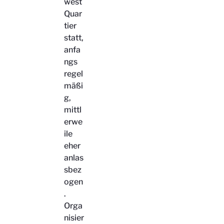
west
Quar
tier
statt,
anfa
ngs
regel
mäßi
g,
mittl
erwe
ile
eher
anlas
sbez
ogen
.
Orga
nisier