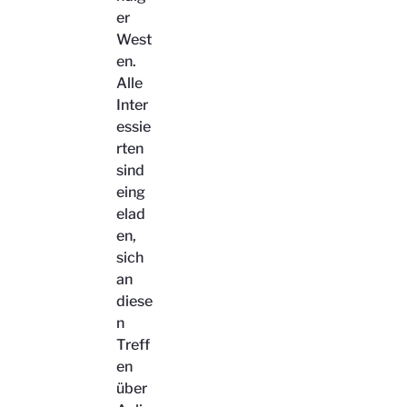
er
West
en.
Alle
Inter
essie
rten
sind
eing
elad
en,
sich
an
diese
n
Treff
en
über