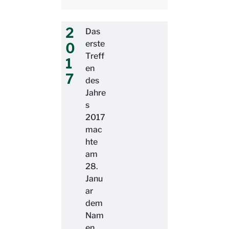
2
Das
erste
0
Treff
1
en
7
des
Jahre
s
2017
mac
hte
am
28.
Janu
ar
dem
Nam
en