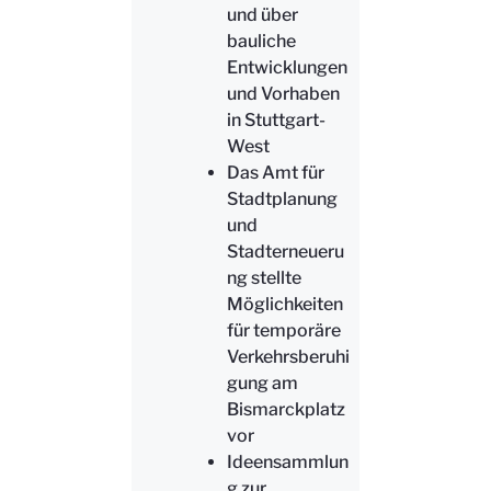
und über
bauliche
Entwicklungen
und Vorhaben
in Stuttgart-
West
Das Amt für
Stadtplanung
und
Stadterneueru
ng stellte
Möglichkeiten
für temporäre
Verkehrsberuhi
gung am
Bismarckplatz
vor
Ideensammlun
g zur