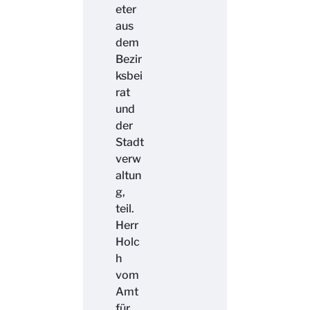
eter
aus
dem
Bezir
ksbei
rat
und
der
Stadt
verw
altun
g,
teil.
Herr
Holc
h
vom
Amt
für