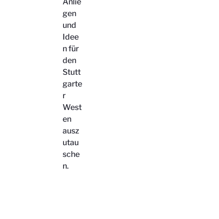
Anlie
gen
und
Idee
n für
den
Stutt
garte
r
West
en
ausz
utau
sche
n.