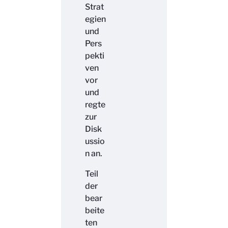
Strat
egien
und
Pers
pekti
ven
vor
und
regte
zur
Disk
ussio
n an.
Teil
der
bear
beite
ten