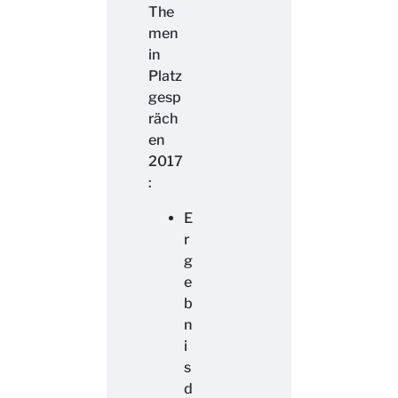
The
men
in
Platz
gesp
räch
en
2017
:
E
r
g
e
b
n
i
s
d