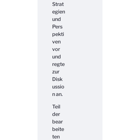
Strat
egien
und
Pers
pekti
ven
vor
und
regte
zur
Disk
ussio
n an.
Teil
der
bear
beite
ten