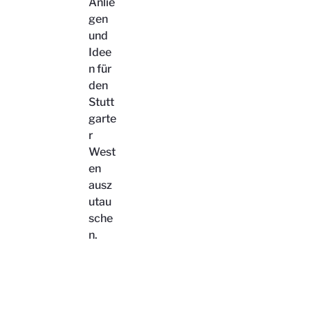
Anlie
gen
und
Idee
n für
den
Stutt
garte
r
West
en
ausz
utau
sche
n.