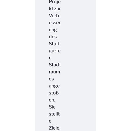
Proje
kt zur
Verb
esser
ung
des
Stutt
garte
r
Stadt
raum
es
ange
stoß
en.
Sie
stellt
e
Ziele,