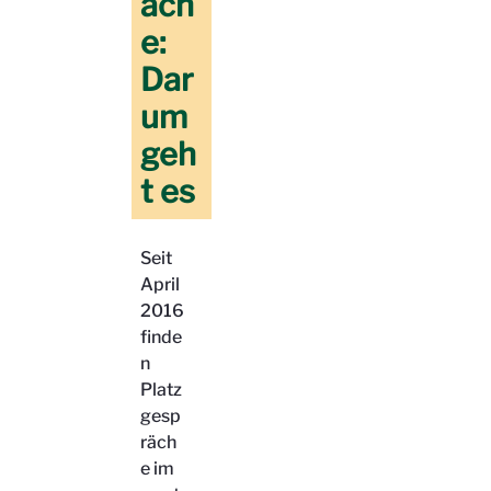
äch
e:
Dar
um
geh
t es
Seit
April
2016
finde
n
Platz
gesp
räch
e im