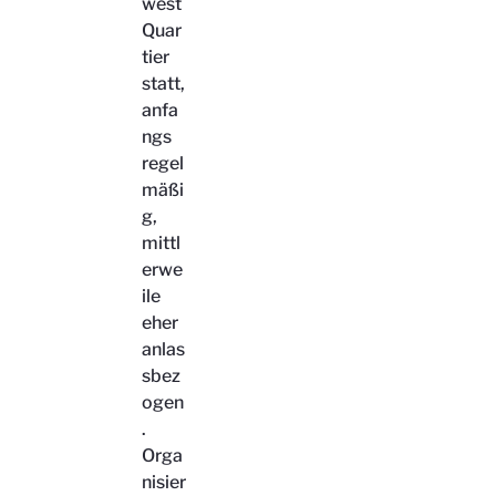
west
Quar
tier
statt,
anfa
ngs
regel
mäßi
g,
mittl
erwe
ile
eher
anlas
sbez
ogen
.
Orga
nisier