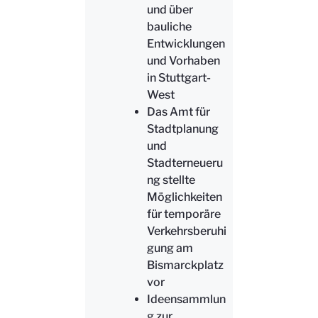
und über
bauliche
Entwicklungen
und Vorhaben
in Stuttgart-
West
Das Amt für
Stadtplanung
und
Stadterneueru
ng stellte
Möglichkeiten
für temporäre
Verkehrsberuhi
gung am
Bismarckplatz
vor
Ideensammlun
g zur