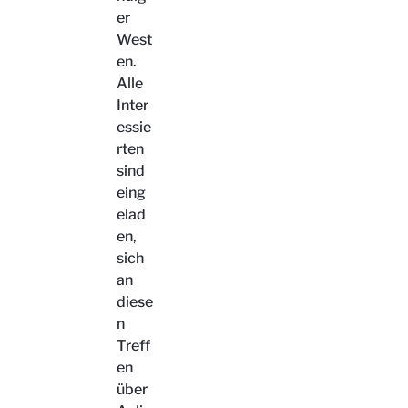
er
West
en.
Alle
Inter
essie
rten
sind
eing
elad
en,
sich
an
diese
n
Treff
en
über