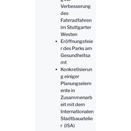
Verbesserung
des
Fahrradfahren
im Stuttgarter
Westen
Eröffnungsfeie
r des Parks am
Gesundheitsa
mt
Konkretisierun
g einiger
Planungselem
ente in
Zusammenarb
eit mit dem
Internationalen
Stadtbauatelie
r (ISA)