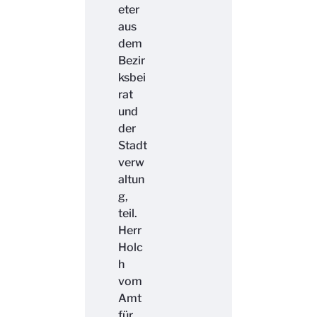
eter
aus
dem
Bezir
ksbei
rat
und
der
Stadt
verw
altun
g,
teil.
Herr
Holc
h
vom
Amt
für