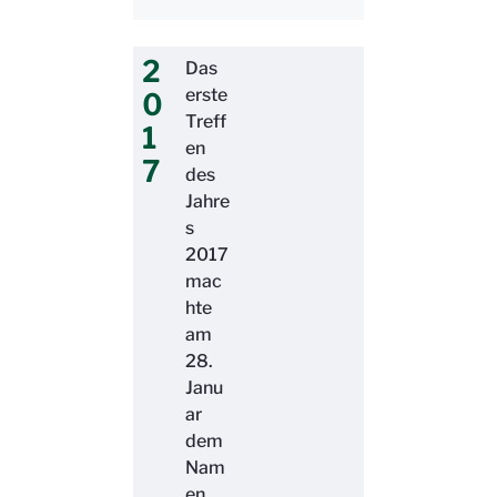
2
Das
erste
0
Treff
1
en
7
des
Jahre
s
2017
mac
hte
am
28.
Janu
ar
dem
Nam
en