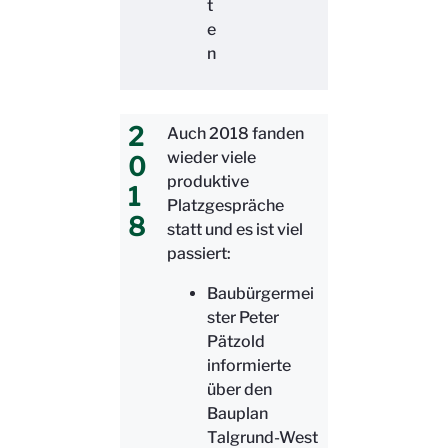
t
e
n
2
Auch 2018 fanden
wieder viele
0
produktive
1
Platzgespräche
8
statt und es ist viel
passiert:
Baubürgermei
ster Peter
Pätzold
informierte
über den
Bauplan
Talgrund-West