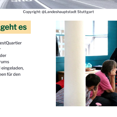
Copyright: @Landeshauptstadt Stuttgart
 geht es
estQuartier
r
 der
orums
d eingeladen,
een für den