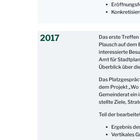
Eröffnungsf
Konkretisie
2017
Das erste Treffe
Plausch auf dem 
interessierte Bes
Amt für Stadtpla
Überblick über di
Das Platzgespräch
dem Projekt „Wo i
Gemeinderat ein i
stellte Ziele, Str
Teil der bearbeit
Ergebnis de
Vertikales G