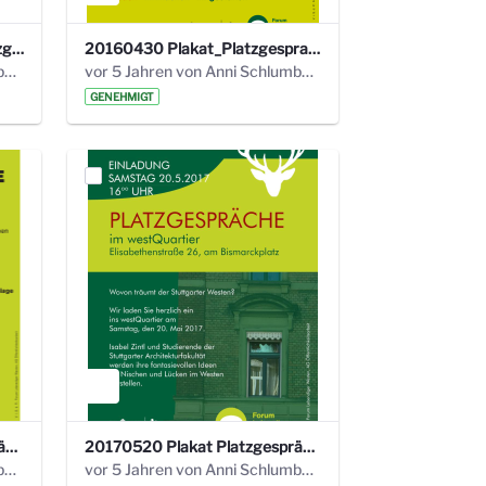
20180202 Protokoll 20. Platzgespräche FLW. .pdf
20160430 Plakat_Platzgespraeche_A5_mail.pdf
vor 5 Jahren von Anni Schlumberger
vor 5 Jahren von Anni Schlumberger
GENEHMIGT
20160924 Plakat Platzgespräch.pdf
20170520 Plakat Platzgespräch.pdf
vor 5 Jahren von Anni Schlumberger
vor 5 Jahren von Anni Schlumberger