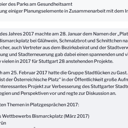
eier des Parks am Gesundheitsamt
rung einiger Planungselemente in Zusammenarbeit mit dem In
n des Jahres 2017 machte am 28. Januar dem Namen der „Plat
Bismarckplatz bei Glühwein, Schmalzbrot und Schnittchen n
ucher, auch Vertreter aus dem Bezirksbeirat und der Stadtverw
nung und Stadterneuerung gab dabei einen spannenden und 
e vielen in 2017 für Stuttgart 28 anstehenden Projekte.
 am 25. Februar 2017 hatte die Gruppe Stadtlücken zu Gast. 
st der Österreichische Platz" in der Öffentlichkeit große Au
nteressantes Projekt zur Verbesserung des Stuttgarter Stad
ategien und Perspektiven vor und regte zur Diskussion an.
eten Themen in Platzgesprächen 2017:
s Wettbewerbs Bismarckplatz (März 2017)
rün