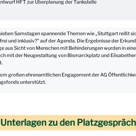
ntwurf HFT zur Überplanung der Tankstelle
ieben Samstagen spannende Themen wie „Stuttgart reißt sic
frei und inklusiv?" auf der Agenda. Die Ergebnisse der Erku
ge aus Sicht von Menschen mit Behinderungen wurden in eine
sich mit der Neugestaltung von Bismarckplatz und Elisabethe
t.
vom großen ehrenamtlichen Engagement der AG Öffentlichkeits
gsfonds unterstützt.
d Unterlagen zu den Platzgespräc