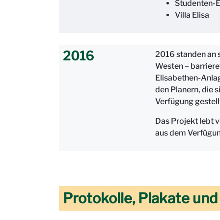
Studenten-E
Villa Elisa
2016
2016 standen an s
Westen – barriere
Elisabethen-Anla
den Planern, die 
Verfügung gestell
Das Projekt lebt 
aus dem Verfügun
Protokolle, Plakate un