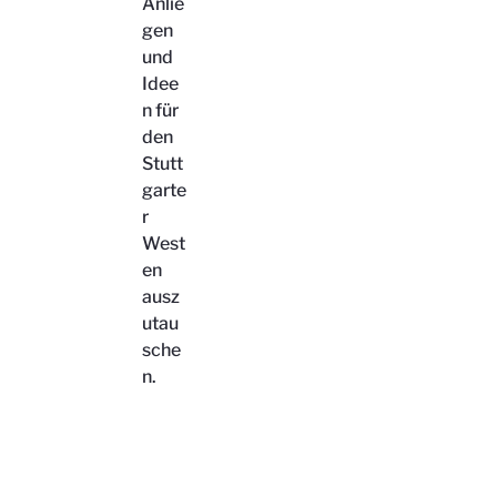
Anlie
gen
und
Idee
n für
den
Stutt
garte
r
West
en
ausz
utau
sche
n.