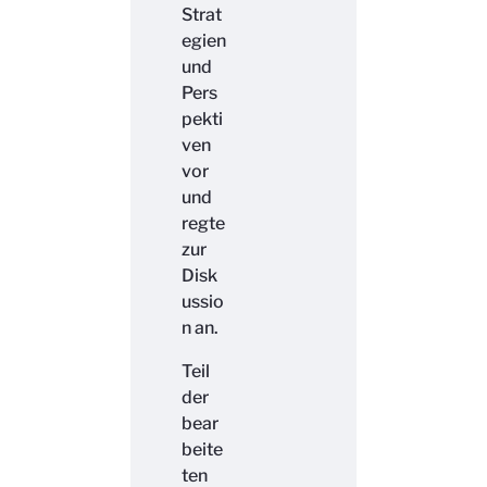
Strat
egien
und
Pers
pekti
ven
vor
und
regte
zur
Disk
ussio
n an.
Teil
der
bear
beite
ten