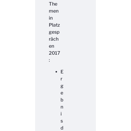
The
men
in
Platz
gesp
räch
en
2017
:
E
r
g
e
b
n
i
s
d