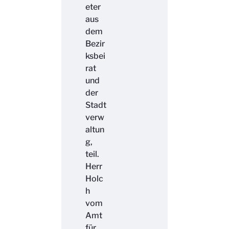
eter
aus
dem
Bezir
ksbei
rat
und
der
Stadt
verw
altun
g,
teil.
Herr
Holc
h
vom
Amt
für