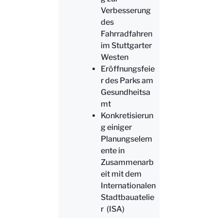
Verbesserung
des
Fahrradfahren
im Stuttgarter
Westen
Eröffnungsfeie
r des Parks am
Gesundheitsa
mt
Konkretisierun
g einiger
Planungselem
ente in
Zusammenarb
eit mit dem
Internationalen
Stadtbauatelie
r (ISA)