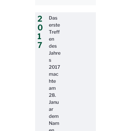
2
Das
erste
0
Treff
1
en
7
des
Jahre
s
2017
mac
hte
am
28.
Janu
ar
dem
Nam
en