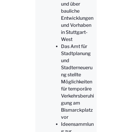
und über
bauliche
Entwicklungen
und Vorhaben
in Stuttgart-
West
Das Amt für
Stadtplanung
und
Stadterneueru
ng stellte
Möglichkeiten
für temporäre
Verkehrsberuhi
gung am
Bismarckplatz
vor
Ideensammlun
g zur