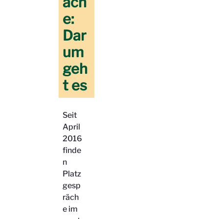
äch
e:
Dar
um
geh
t es
Seit
April
2016
finde
n
Platz
gesp
räch
e im