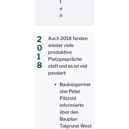
t
e
n
2
Auch 2018 fanden
wieder viele
0
produktive
1
Platzgespräche
8
statt und es ist viel
passiert:
Baubürgermei
ster Peter
Pätzold
informierte
über den
Bauplan
Talgrund-West