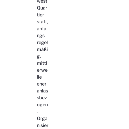
west
Quar
tier
statt,
anfa
ngs
regel
mäßi
g,
mittl
erwe
ile
eher
anlas
sbez
ogen
.
Orga
nisier