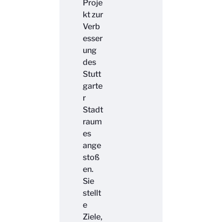
Proje
kt zur
Verb
esser
ung
des
Stutt
garte
r
Stadt
raum
es
ange
stoß
en.
Sie
stellt
e
Ziele,