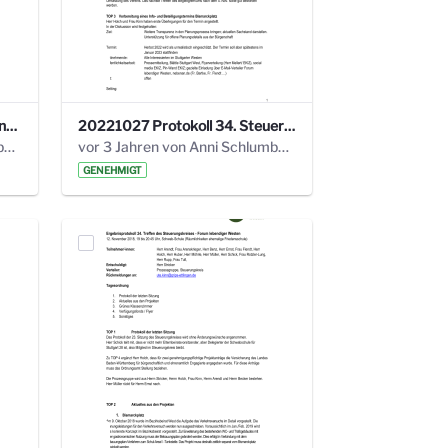
220113 Protokoll 32. Steuerungskreis.pdf
20221027 Protokoll 34. Steuerungskreis.pdf
vor 2 Jahren von Anni Schlumberger
vor 3 Jahren von Anni Schlumberger
GENEHMIGT