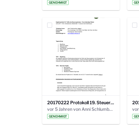
GENEHMIGT
GE
20170222 Protokoll 19. Steuerungskreis.pdf
vor 5 Jahren von Anni Schlumberger
GENEHMIGT
GE