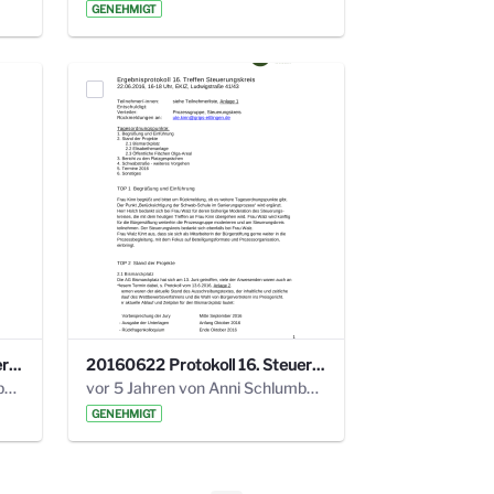
GENEHMIGT
20160928 Protokoll 17. Steuerungskreis.pdf
20160622 Protokoll 16. Steuerungskreis.pdf
vor 5 Jahren von Anni Schlumberger
vor 5 Jahren von Anni Schlumberger
GENEHMIGT